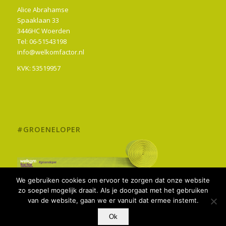
Alice Abrahamse
Spaaklaan 33
3446HC Woerden
Tel: 06-51543198
info@welkomfactor.nl
KVK: 53519957
#GROENELOPER
We gebruiken cookies om ervoor te zorgen dat onze website
zo soepel mogelijk draait. Als je doorgaat met het gebruiken
van de website, gaan we er vanuit dat ermee instemt.
Ok
© 2018 Welkomfactor -
Algemene voorwaarden