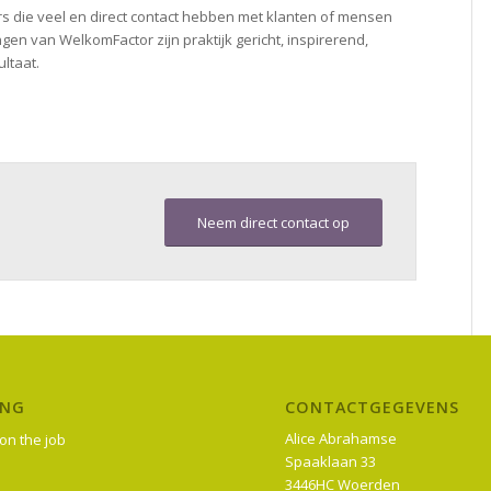
rs die veel en direct contact hebben met klanten of mensen
ngen van WelkomFactor zijn praktijk gericht, inspirerend,
ultaat.
Neem direct contact op
ING
CONTACTGEGEVENS
Alice Abrahamse
on the job
Spaaklaan 33
3446HC Woerden