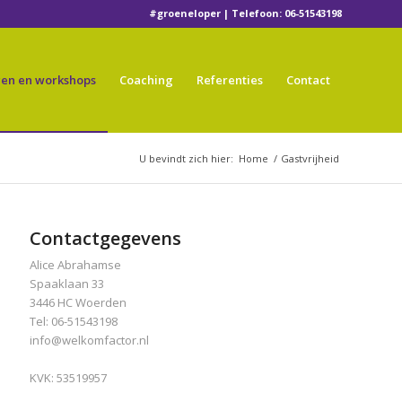
#groeneloper | Telefoon: 06-51543198
gen en workshops
Coaching
Referenties
Contact
U bevindt zich hier:
Home
/
Gastvrijheid
Contactgegevens
Alice Abrahamse
Spaaklaan 33
3446 HC Woerden
Tel: 06-51543198
info@welkomfactor.nl
KVK: 53519957