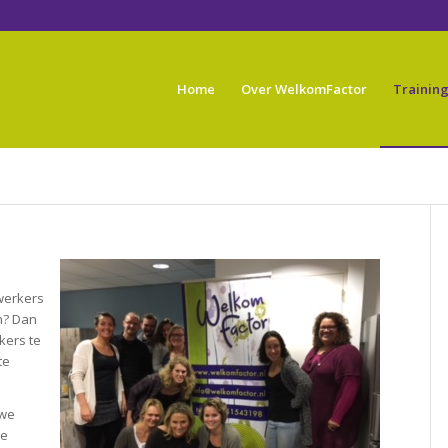
Home
Over WelkomFactor
Trainin
ewerkers
n? Dan
kers te
te
 we
de