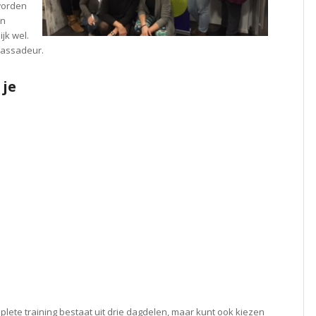
 worden
en
jk wel.
bassadeur.
 je
lete training bestaat uit drie dagdelen, maar kunt ook kiezen