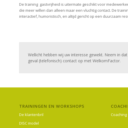
De training gastvrijheid is uitermate geschikt voor medewerke
die meer willen dan alleen maar een vluchtig contact. De traini
interactief, humoristisch, en altijd gericht op een duurzaam res
Wellicht hebben wij uw interesse gewekt. Neem in dat
geval (telefonisch) contact op met WelkomFactor.
TRAININGEN EN WORKSHOPS
COACH
De klantenbril
Coaching 
DISC model