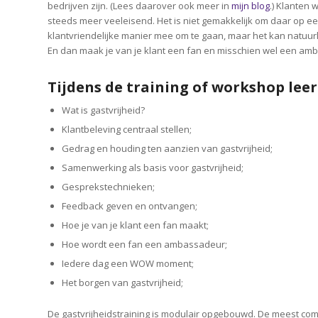
bedrijven zijn. (Lees daarover ook meer in
mijn blog
.) Klanten
steeds meer veeleisend. Het is niet gemakkelijk om daar op e
klantvriendelijke manier mee om te gaan, maar het kan natuurli
En dan maak je van je klant een fan en misschien wel een am
Tijdens de training of workshop leer
Wat is gastvrijheid?
Klantbeleving centraal stellen;
Gedrag en houding ten aanzien van gastvrijheid;
Samenwerking als basis voor gastvrijheid;
Gesprekstechnieken;
Feedback geven en ontvangen;
Hoe je van je klant een fan maakt;
Hoe wordt een fan een ambassadeur;
Iedere dag een WOW moment;
Het borgen van gastvrijheid;
De gastvrijheidstraining is modulair opgebouwd. De meest comp