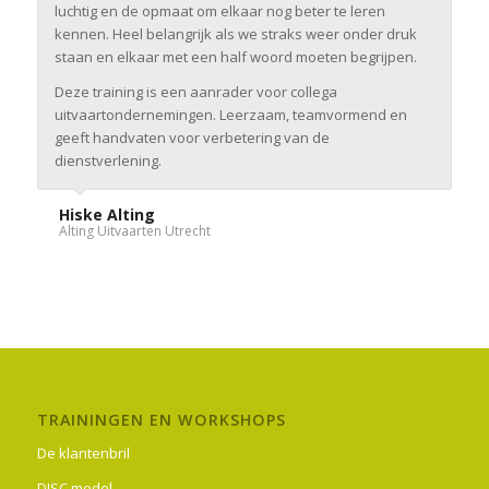
luchtig en de opmaat om elkaar nog beter te leren
kennen. Heel belangrijk als we straks weer onder druk
staan en elkaar met een half woord moeten begrijpen.
Deze training is een aanrader voor collega
uitvaartondernemingen. Leerzaam, teamvormend en
geeft handvaten voor verbetering van de
dienstverlening.
Hiske Alting
Alting Uitvaarten Utrecht
TRAININGEN EN WORKSHOPS
De klantenbril
DISC model