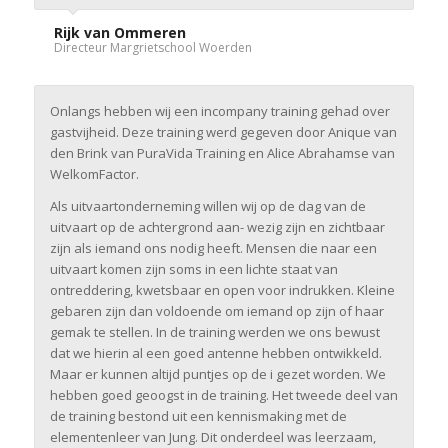
Rijk van Ommeren
Directeur Margrietschool Woerden
Onlangs hebben wij een incompany training gehad over
gastvijheid. Deze training werd gegeven door Anique van
den Brink van PuraVida Training en Alice Abrahamse van
WelkomFactor.
Als uitvaartonderneming willen wij op de dag van de
uitvaart op de achtergrond aan- wezig zijn en zichtbaar
zijn als iemand ons nodig heeft. Mensen die naar een
uitvaart komen zijn soms in een lichte staat van
ontreddering, kwetsbaar en open voor indrukken. Kleine
gebaren zijn dan voldoende om iemand op zijn of haar
gemak te stellen. In de training werden we ons bewust
dat we hierin al een goed antenne hebben ontwikkeld.
Maar er kunnen altijd puntjes op de i gezet worden. We
hebben goed geoogst in de training. Het tweede deel van
de training bestond uit een kennismaking met de
elementenleer van Jung. Dit onderdeel was leerzaam,