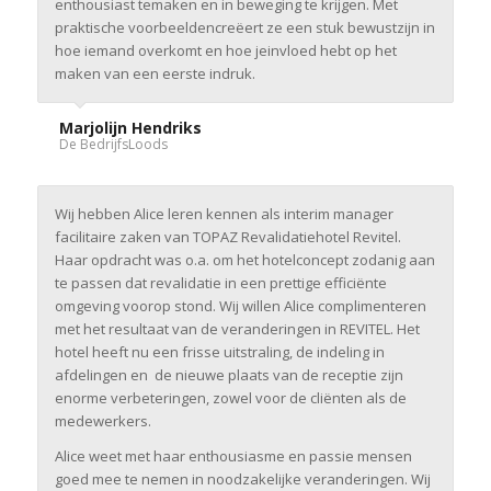
enthousiast te
maken en in beweging te krijgen. Met
praktische voorbeelden
creëert ze een stuk bewustzijn in
hoe iemand overkomt en hoe je
invloed hebt op het
maken van een eerste indruk.
Marjolijn Hendriks
De BedrijfsLoods
Wij hebben Alice leren kennen als interim manager
facilitaire zaken van TOPAZ Revalidatiehotel Revitel.
Haar opdracht was o.a. om het hotelconcept zodanig aan
te passen dat revalidatie in een prettige efficiënte
omgeving voorop stond. Wij willen Alice complimenteren
met het resultaat van de veranderingen in REVITEL. Het
hotel heeft nu een frisse uitstraling, de indeling in
afdelingen en de nieuwe plaats van de receptie zijn
enorme verbeteringen, zowel voor de cliënten als de
medewerkers.
Alice weet met haar enthousiasme en passie mensen
goed mee te nemen in noodzakelijke veranderingen. Wij