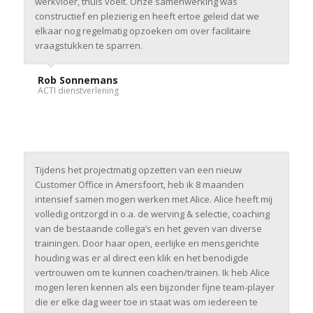
werkvloer, thuis voelt. Onze samenwerking was
constructief en plezierig en heeft ertoe geleid dat we
elkaar nog regelmatig opzoeken om over facilitaire
vraagstukken te sparren.
Rob Sonnemans
ACTI dienstverlening
Tijdens het projectmatig opzetten van een nieuw
Customer Office in Amersfoort, heb ik 8 maanden
intensief samen mogen werken met Alice. Alice heeft mij
volledig ontzorgd in o.a. de werving & selectie, coaching
van de bestaande collega’s en het geven van diverse
trainingen. Door haar open, eerlijke en mensgerichte
houding was er al direct een klik en het benodigde
vertrouwen om te kunnen coachen/trainen. Ik heb Alice
mogen leren kennen als een bijzonder fijne team-player
die er elke dag weer toe in staat was om iedereen te