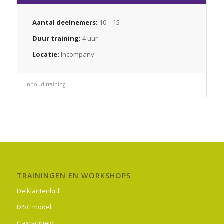
Aantal deelnemers:
10 – 15
Duur training:
4 uur
Locatie:
Incompany
Inhoud training
TRAININGEN EN WORKSHOPS
De klantenbril
DISC model
Gastvrijheid