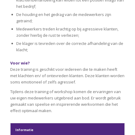
klachtenbehandeling kan leiden tot een positief imago van
het bedrijf;
De houding en het gedrag van de medewerkers zijn
getraind;
Medewerkers treden krachtig op bij agressieve klanten,
zonder hierbij de rust te verliezen;
De klager is tevreden over de correcte afhandeling van de
klacht;
Voor wie?
Deze training is geschikt voor iedereen die te maken heeft
met klachten en/ of ontevreden klanten. Deze klanten worden
soms emotioneel of zelfs agressief.
Tijdens deze training of workshop komen de ervaringen van
uw eigen medewerkers uitgebreid aan bod. Er wordt gebruik
gemaakt van speelse en inspirerende werkvormen die het
effect optimaal maken.
Informatie